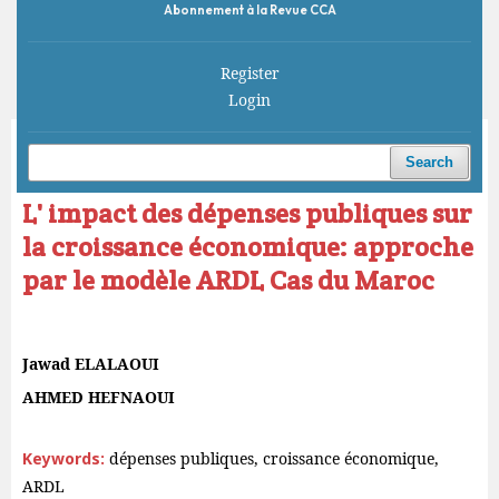
Abonnement à la Revue CCA
Register
Login
Home
/
Archives
/
Vol. 2 No. 3 (2018)
/
Articles
Search
L' impact des dépenses publiques sur
la croissance économique: approche
par le modèle ARDL Cas du Maroc
Jawad ELALAOUI
AHMED HEFNAOUI
Keywords:
dépenses publiques, croissance économique,
ARDL