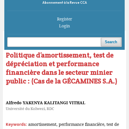
Abonnement à la Revue CCA
Register
Login
Home
/
Archives
/
Vol. 10 No. 2 (2026)
/
Articles
Search
Politique d’amortissement, test de
dépréciation et performance
financière dans le secteur minier
public : (Cas de la GÉCAMINES S.A.)
Alfredo YAKENYA KALITANGI VITHAL
Université du Kolwezi, RDC
Keywords:
amortissement, performance financière, test de