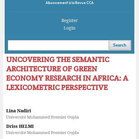
Abonnement à la Revue CCA
Register
Login
Home
/
Archives
/
Vol. 10 No. 2 (2026)
/
Articles
Search
UNCOVERING THE SEMANTIC
ARCHITECTURE OF GREEN
ECONOMY RESEARCH IN AFRICA: A
LEXICOMETRIC PERSPECTIVE
Lina Nadiri
Université Mohammed Premier Oujda
Driss HELMI
Université Mohammed Premier Oujda