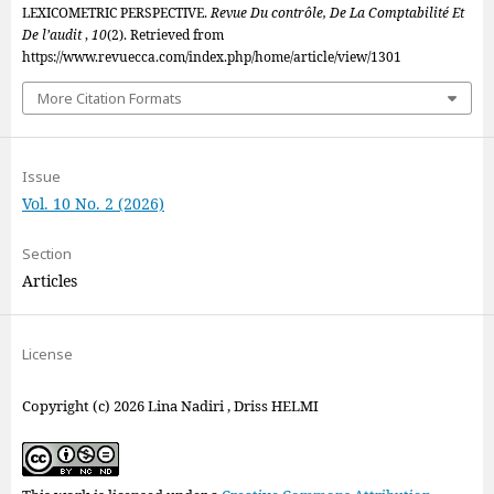
LEXICOMETRIC PERSPECTIVE.
Revue Du contrôle, De La Comptabilité Et
De l’audit
,
10
(2). Retrieved from
https://www.revuecca.com/index.php/home/article/view/1301
More Citation Formats
Issue
Vol. 10 No. 2 (2026)
Section
Articles
License
Copyright (c) 2026 Lina Nadiri , Driss HELMI