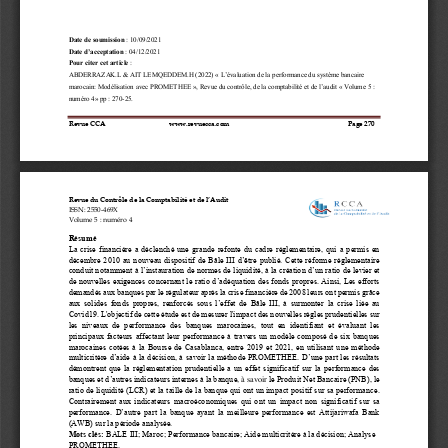
Date de soumission
: 
10
/
09
/
202
1
Date d’acceptation
: 
04
/
12
/
202
1
Pour citer cet article
: 
ABDERRAZAK.L 
& 
AIT LEMQEDDEM.H 
(20
22
) «
L’évaluation de la performance du système bancaire 
marocain:
Modélisation avec 
PROMETHEE
»
, Revue du contrôle, de la comptabilité et de l’au
dit «
Volume 5 : 
numéro 
4
» p
p
: 
270
-
25
.
Revue CCA                                     www.revuecca.com 
Page 
270
Revue du Contrôle de la Comptabilité et de l’Audit 
ISSN: 2550
-
469X
Volume 5
: numéro 4
Résumé 
La crise financière a déclenché une grande refonte du cadre réglementaire, qui a permis en 
décembre 2010 au nouveau dispositif de Bâle III d’être publié. Cette 
réforme réglementaire
conduit notamment à l’instauration de normes de liquidité, à la création d’un ratio de levier et 
de nouvelles exigences concernant le ratio d’adéquation des fonds propres. Ainsi, Les efforts 
demandés aux banques par le 
régulateur après la crise financière de 2008 leurs ont permis grâce 
aux solides fonds propres, renforcés sous l’effet de Bâle III, à surmonter la crise liée au 
Covid19
. 
L'objectif de cette étude est de mesurer l'impact des nouvelles règles prudentielles su
r 
les  niveaux  de  performance  des  banques  marocaines,  tout  en  identifiant  et  évaluant  les 
principaux facteurs affectant leur performance à travers un modèle composé de six banques 
marocaines cotées à la Bourse de Casablanca, entre 
2019 
et
2021, en utilisant
une méthode 
multicritère d’aide à la décision, à savoir la méthode PROMETHEE. 
D’une part les résultats 
démontrent que la réglementation prudentielle a un effet significatif sur la performance des 
banques et d’autres indicateurs internes à la banque, 
le Produit Net Bancaire (PNB), le 
à sav
oir 
ratio de liquidité 
(
LCR
)
et la taille de la banque 
qui 
ont un impact positif sur sa performance. 
Contrairement aux indicateurs macroéconomiques qui
ont 
un 
impact 
non significatif 
sur sa 
performance.
D’autre part 
la ban
que ayant la meilleure performance est Attijariwafa Bank 
(AWB) sur la période analysée.
Mots clés: 
BALE III; Maroc; Performance bancaire;
Aide multicritère à la décision
; 
Analyse 
PROMETHEE
.