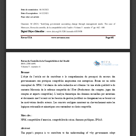
Date de soumission
: 
0
6
/
1
0
/
2021
Date d’acceptation
: 
1
4
/
1
2
/
202
1
Pour citer 
cet article
: 
Ouazzani
. 
M
(20
21
)
“Justifying
government  accounting  change  through  management  needs:  The  case  of 
Morocco
», 
Revue du contrôle, de la comptabilité et de l’audit «
Volume 
5
:
numéro 
4
”
pp:
462 
-
488
Digital Object Identifier
:
www.doi.org/
10.5281/zenodo.6533958
Revue CCA
www.revuecca.com 
Page 
462
Revue du Contrôle de la Comptabilité et de l’Audit 
ISSN: 2550
-
469X
Volume
5
: numéro 
4
Résumé 
L’objet  de 
l’
article  est  de  contribuer  à  la  compréhension  du  pourquoi  du  recours  des 
gouvernements  aux  pratiques  comptables  empruntées  aux  entreprises. 
Basée  sur  un  cadre
conceptuel 
du 
NPM,  l’évidence  de  cette  recherche 
est
obtenue 
via
une  étude  qualitative  du 
contexte
Marocain  de  la  réforme  comptable  de  l’Etat  (Producteur
s
des  comptes,  juges  des 
comptes  et  expert
s
comptable
s
). 
L’analyse  thématique  des  données  recueillies  par  entretiens 
et documents
met
l’accent sur les besoins de gestion justifi
a
nt ce changement en se 
basant sur 
les  motivations  des
dits
acteurs.  Les  constats  soulignés  montrent  un  chevauchement  entre 
les 
logiques 
rationnel
le
et mimétique
s
sous
-
entend
a
nt ce choix comptable.
Mots clés
: 
NPM, comptabilité d’exercice, comptabilité de caisse, finances publique
s
,
IPSAS.
Abstract 
The 
paper’s 
purpose  is  to  contribute  to  the  understanding  of  why  governments  adopt 