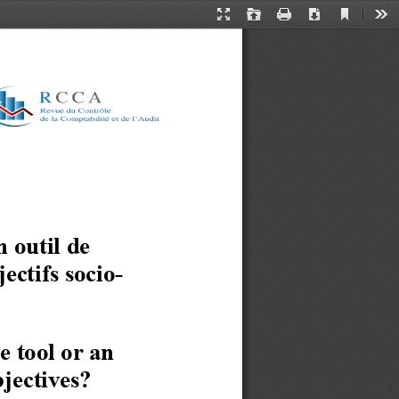
Current
Presentation
Open
Print
Download
Too
View
Mode
 outil de 
ectifs socio
-
 tool or 
an
jectives?