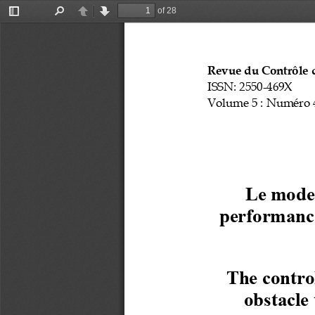
of 28
Toggle
Find
Previous
Next
Sidebar
Revue du Contrôle d
ISSN: 2550
-
469X
Volume 5
: Numéro 
Le mode 
performance 
The control
obstacle 