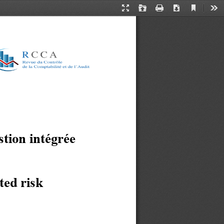
Current
Presentation
Open
Print
Download
Too
View
Mode
stion intégrée 
ted risk 