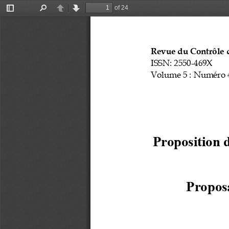
of 24
Toggle
Find
Previous
Next
Sidebar
Revue du Contrôle d
ISSN: 2550
-
469X
Volume 5
: Numéro 
Proposition 
Proposa