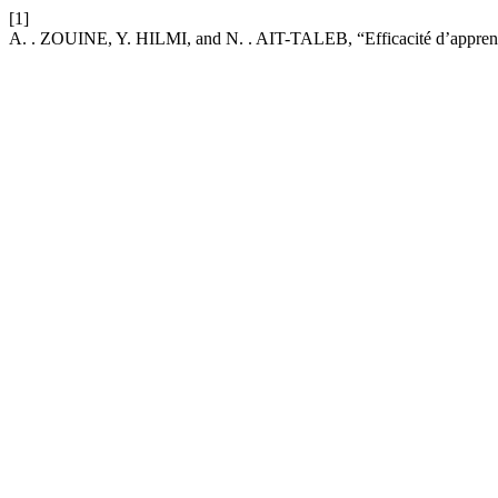
[1]
A. . ZOUINE, Y. HILMI, and N. . AIT-TALEB, “Efficacité d’apprentis