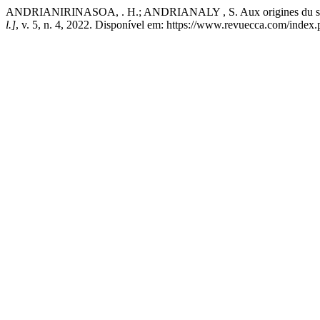
ANDRIANIRINASOA, . H.; ANDRIANALY , S. Aux origines du systèm
l.]
, v. 5, n. 4, 2022. Disponível em: https://www.revuecca.com/index